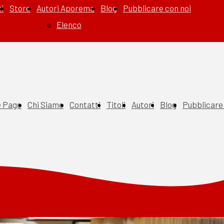
i
Store
Autori Aporema
Blog
Pubblicare con noi
Elenco
 Page
Chi Siamo
Contatti
Titoli
Autori
Blog
Pubblicare