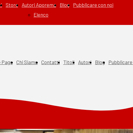
i
Store
Autori Aporema
Blog
Pubblicare con noi
Elenco
 Page
Chi Siamo
Contatti
Titoli
Autori
Blog
Pubblicare