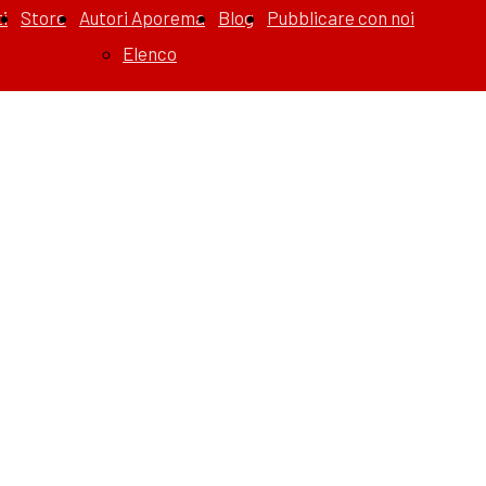
i
Store
Autori Aporema
Blog
Pubblicare con noi
Elenco