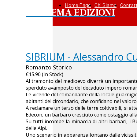
Home Page
Chi Siamo
Contatt
APOREMA EDIZIONI
SIBRIUM - Alessandro C
Romanzo Storico
€15.90 (In Stock)
Al tramonto del medioevo diverrà un importante 
sperduto avamposto del decaduto impero romano d
Le vicende del comandante della locale guarnigion
abitanti del circondario, che confidano nel valoro
A reclamare un terzo delle terre coltivabili, si a
Edecon, un barbaro cresciuto come ostaggio alla 
Su tutti incombe la minaccia di altri barbari, i B
delle Alpi.
Uno scenario in apparenza lontano dalle vicissi