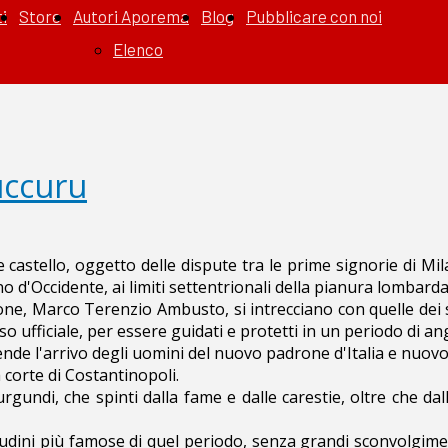
i
Store
Autori Aporema
Blog
Pubblicare con noi
Elenco
uccuru
castello, oggetto delle dispute tra le prime signorie di Mi
'Occidente, ai limiti settentrionali della pianura lombarda
e, Marco Terenzio Ambusto, si intrecciano con quelle dei suoi
so ufficiale, per essere guidati e protetti in un periodo di a
ttende l'arrivo degli uomini del nuovo padrone d'Italia e nuo
corte di Costantinopoli.
urgundi, che spinti dalla fame e dalle carestie, oltre che dal
tudini più famose di quel periodo, senza grandi sconvolgim