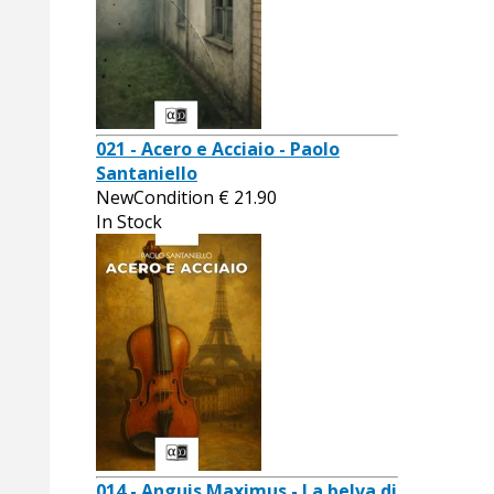
021 - Acero e Acciaio - Paolo
Santaniello
NewCondition
€
21.90
In Stock
014 - Anguis Maximus - La belva di