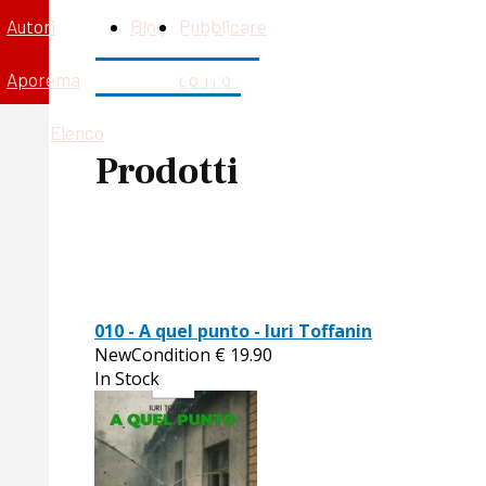
Autori
Blog
Pubblicare
APOREMA
EDIZIONI
Aporema
con noi
Elenco
Prodotti
010 - A quel punto - Iuri Toffanin
NewCondition
€
19.90
In Stock