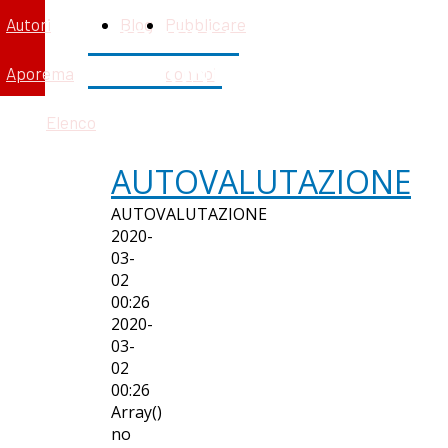
Autori
Blog
Pubblicare
APOREMA
EDIZIONI
Aporema
con noi
Elenco
AUTOVALUTAZIONE
AUTOVALUTAZIONE
2020-
03-
02
00:26
2020-
03-
02
00:26
Array()
no