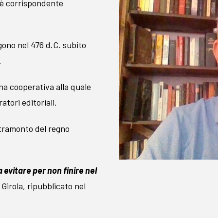
d è corrispondente
lgono nel 476 d.C. subito
.
una cooperativa alla quale
atori editoriali.
l tramonto del regno
a evitare per non finire nel
 Girola, ripubblicato nel