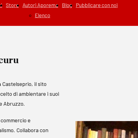
i
Store
Autori Aporema
Blog
Pubblicare con noi
Elenco
curu
Castelseprio, il sito
celto di ambientare i suoi
 e Abruzzo.
el commercio e
alismo. Collabora con